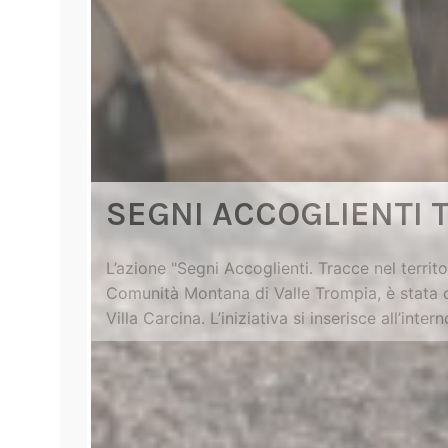
SEGNI ACCOGLIENTI 
L’azione "Segni Accoglienti. Tracce nel terri
Comunità Montana di Valle Trompia, è stata c
Villa Carcina. L’iniziativa si inserisce all’